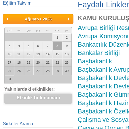
Faydalı Linkler
Eğitim Takvimi
KAMU KURULUŞL
Ağustos 2026
Avrupa Birliği Res
pzt
sa
çrş
prş
cu
cts
pz
Avrupa Komisyonu
1
2
Bankacılık Düzen
3
4
5
6
7
8
9
Bankalar Birliği
10
11
12
13
14
15
16
Başbakanlık
17
18
19
20
21
22
23
Başbakanlık Avrupa
24
25
26
27
28
29
30
Başbakanlık Devlet
31
Başbakanlık Devle
Yakınlardaki etkinlikler:
Başbakanlık Gümr
Etkinlik bulunamadı
Başbakanlık Hazin
Başbakanlık Özelle
Çalışma ve Sosyal
Sirküler Arama
Çevre ve Orman B