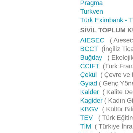
Pragma
Turkven
Türk Eximbank - Tü
SİVİL TOPLUM 
AIESEC
( Aiesec 
BCCT
(İngiliz Tic
Buğday
( Ekoloji
CCIFT
(Türk Frans
Çekül
( Çevre ve K
Gyiad
( Genç Yönet
Kalder
( Kalite De
Kagider
( Kadın Gi
KBGV
( Kültür Bil
TEV
( Türk Eğitim
TİM
( Türkiye İhra