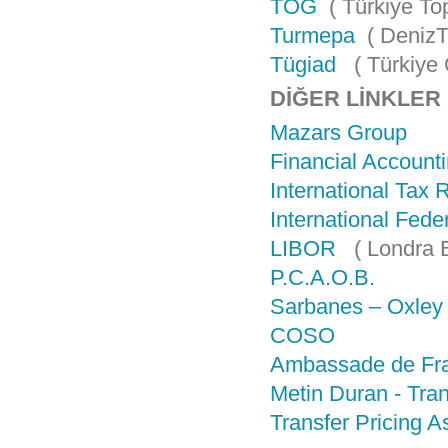
TOG
( Türkiye Top
Turmepa
( DenizT
Tügiad
( Türkiye 
DİĞER LİNKLER
Mazars Group
Financial Account
International Tax 
International Fede
LIBOR
( Londra B
P.C.A.O.B.
Sarbanes – Oxley
COSO
Ambassade de Fra
Metin Duran - Tran
Transfer Pricing A