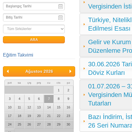
Vergisinden İsti
Türkiye, Nitelik
Edilmesi Esası 
Gelir ve Kurum
Düzenleme Prog
Eğitim Takvimi
30.06.2026 Tari
Döviz Kurları
Ağustos 2026
pzt
sa
çrş
prş
cu
cts
pz
01.07.2026 – 3
1
2
Vergisinden Mü
3
4
5
6
7
8
9
Tutarları
10
11
12
13
14
15
16
Bazı İndirim, İ
17
18
19
20
21
22
23
26 Seri Numaral
24
25
26
27
28
29
30