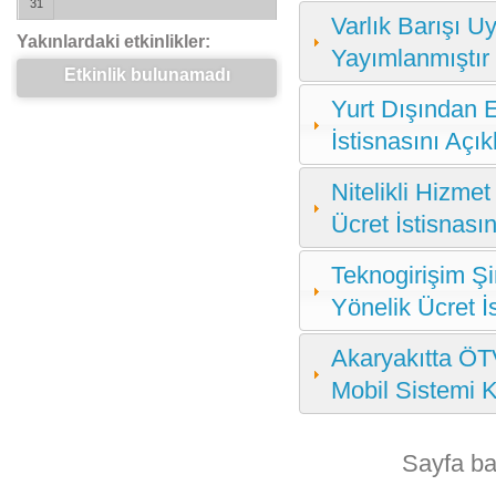
31
Varlık Barışı U
Yakınlardaki etkinlikler:
Yayımlanmıştır
Etkinlik bulunamadı
Yurt Dışından E
İstisnasını Açı
Nitelikli Hizme
Ücret İstisnası
Teknogirişim Şi
Yönelik Ücret İ
Akaryakıtta ÖT
Mobil Sistemi K
Sayfa b