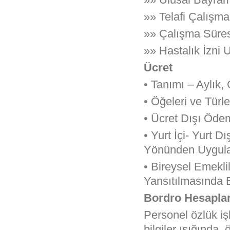
»» Telafi Çalışma
»» Çalışma Süres
»» Hastalık İzni 
Ücret
• Tanımı – Aylık,
• Öğeleri ve Türler
• Ücret Dışı Öde
• Yurt İçi- Yurt 
Yönünden Uygula
• Bireysel Emekli
Yansıtılmasında 
Bordro Hesapları
Personel özlük işl
bilgiler ışığında