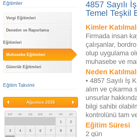
4857 Sayılı İ
Eğitimler
Temel Teşkil 
Vergi Eğitimleri
Kimler Katılmal
Denetim ve Raporlama
Firmada insan ka
Eğitimleri
çalışanlar, bordro 
olup uygulama ol
Muhasebe Eğitimleri
muhasebe ve mali 
Gümrük Eğitimleri
Neden Katılmal
• 4857 Sayılı İş 
Eğitim Takvimi
alım ve çıkarma s
unsurlar hakkında
Ağustos 2026
bilgi sahibi olab
kontrolünü tam ve
pzt
sa
çrş
prş
cu
cts
pz
1
2
Eğitim Süresi
3
4
5
6
7
8
9
2 gün