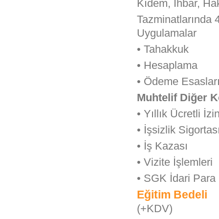
Kıdem, İhbar, Hak
Tazminatlarında 
Uygulamalar
• Tahakkuk
• Hesaplama
• Ödeme Esaslar
Muhtelif Diğer 
• Yıllık Ücretli İz
• İşsizlik Sigort
• İş Kazası
• Vizite İşlemleri
• SGK İdari Para
Eğitim Bedeli
(+KDV)