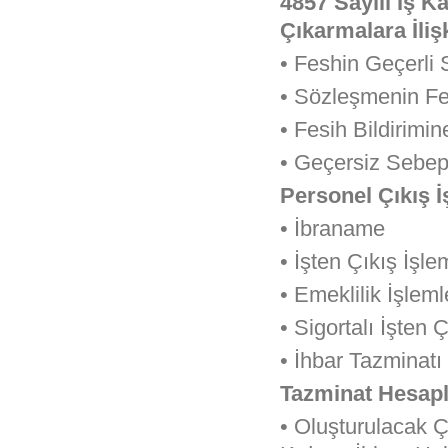
4857 Sayılı İş K
Çıkarmalara İliş
• Feshin Geçerli
• Sözleşmenin Fe
• Fesih Bildirimin
• Geçersiz Sebep
Personel Çıkış İ
• İbraname
• İşten Çıkış İşle
• Emeklilik İşleml
• Sigortalı İşten Ç
• İhbar Tazminatı
Tazminat Hesapl
• Oluşturulacak Ç