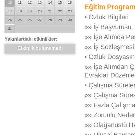
10
11
12
13
14
15
16
Eğitim Program
17
18
19
20
21
22
23
• Özlük Bilgileri
24
25
26
27
28
29
30
»» İş Başvurusu
31
»» İşe Alımda Pe
Yakınlardaki etkinlikler:
»» İş Sözleşmesi
Etkinlik bulunamadı
• Özlük Dosyasın
»» İşe Alımdan Çı
Evraklar Düzenle
• Çalışma Süreler
»» Çalışma Süres
»» Fazla Çalışm
»» Zorunlu Neden
»» Olağanüstü Ha
»» Ulusal Bayram