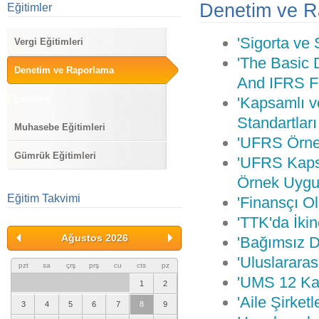
Denetim ve Ra
Eğitimler
'Sigorta ve S
Vergi Eğitimleri
'The Basic 
Denetim ve Raporlama
And IFRS F
Eğitimleri
'Kapsamlı v
Standartlar
Muhasebe Eğitimleri
'UFRS Örne
Gümrük Eğitimleri
'UFRS Kapsa
Örnek Uygu
Eğitim Takvimi
'Finansçı Ol
'TTK'da İki
Ağustos 2026
'Bağımsız D
'Uluslarara
pzt
sa
çrş
prş
cu
cts
pz
'UMS 12 Ka
1
2
'Aile Şirket
3
4
5
6
7
8
9