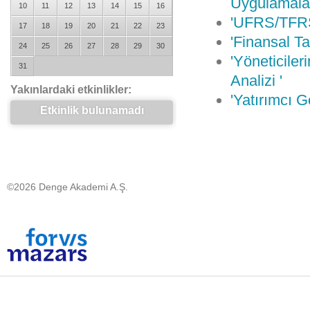
Uygulamalar
10
11
12
13
14
15
16
'UFRS/TFRS
17
18
19
20
21
22
23
'Finansal Ta
24
25
26
27
28
29
30
'Yöneticiler
31
Analizi '
Yakınlardaki etkinlikler:
'Yatırımcı G
Etkinlik bulunamadı
©2026 Denge Akademi A.Ş.