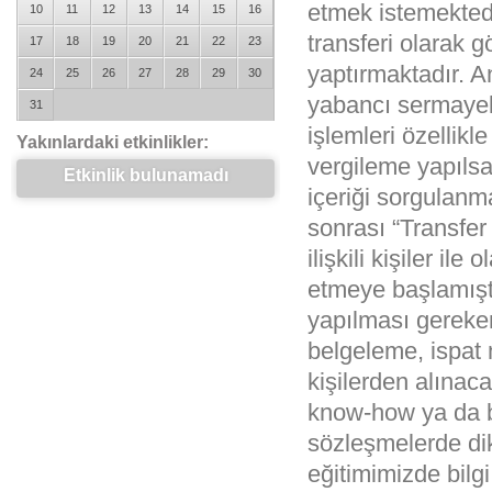
etmek istemektedi
10
11
12
13
14
15
16
transferi olarak
17
18
19
20
21
22
23
yaptırmaktadır. 
24
25
26
27
28
29
30
yabancı sermayeli ş
31
işlemleri özellik
Yakınlardaki etkinlikler:
vergileme yapılsa
Etkinlik bulunamadı
içeriği sorgulanm
sonrası “Transfer
ilişkili kişiler i
etmeye başlamıştır.
yapılması gereken
belgeleme, ispat m
kişilerden alınaca
know-how ya da b
sözleşmelerde di
eğitimimizde bilgi 