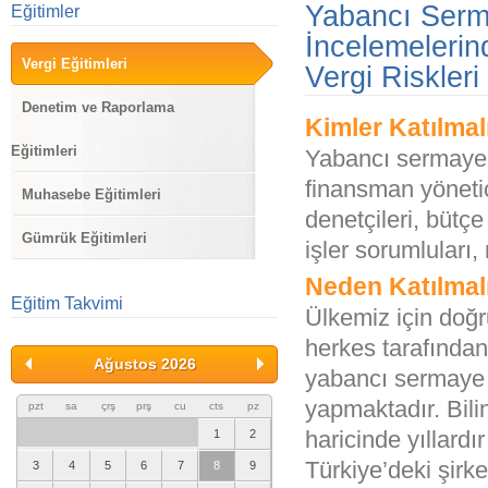
Yabancı Sermay
Eğitimler
İncelemelerin
Vergi Eğitimleri
Vergi Riskler
Denetim ve Raporlama
Kimler Katılmal
Eğitimleri
Yabancı sermayel
finansman yöneticil
Muhasebe Eğitimleri
denetçileri, bütç
Gümrük Eğitimleri
işler sorumluları, 
Neden Katılmal
Eğitim Takvimi
Ülkemiz için doğ
herkes tarafından 
Ağustos 2026
yabancı sermaye 
yapmaktadır. Bili
pzt
sa
çrş
prş
cu
cts
pz
haricinde yıllardı
1
2
Türkiye’deki şirke
3
4
5
6
7
8
9