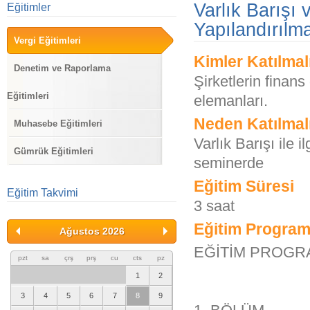
Varlık Barışı
Eğitimler
Yapılandırılm
Vergi Eğitimleri
Kimler Katılmal
Denetim ve Raporlama
Şirketlerin finans
Eğitimleri
elemanları.
Neden Katılmal
Muhasebe Eğitimleri
Varlık Barışı ile i
Gümrük Eğitimleri
seminerde
Eğitim Süresi
Eğitim Takvimi
3 saat
Eğitim Program
Ağustos 2026
EĞİTİM PROGR
pzt
sa
çrş
prş
cu
cts
pz
1
2
3
4
5
6
7
8
9