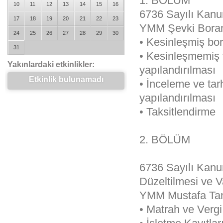
1. BÖLÜM
10
11
12
13
14
15
16
6736 Sayılı Kanun
17
18
19
20
21
22
23
YMM Şevki Boran
24
25
26
27
28
29
30
• Kesinleşmiş bor
31
• Kesinleşmemiş 
Yakınlardaki etkinlikler:
yapılandırılması
Etkinlik bulunamadı
• İnceleme ve tar
yapılandırılması
• Taksitlendirme
2. BÖLÜM
6736 Sayılı Kanun
Düzeltilmesi ve Va
YMM Mustafa Tan
• Matrah ve Vergi 