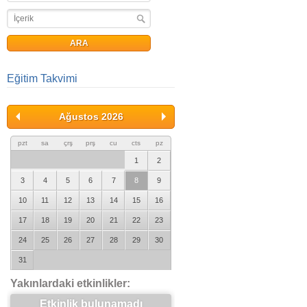
Eğitim Takvimi
Ağustos 2026
pzt
sa
çrş
prş
cu
cts
pz
1
2
3
4
5
6
7
8
9
10
11
12
13
14
15
16
17
18
19
20
21
22
23
24
25
26
27
28
29
30
31
Yakınlardaki etkinlikler:
Etkinlik bulunamadı