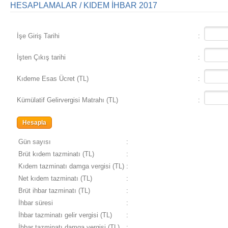
HESAPLAMALAR / KIDEM İHBAR 2017
İşe Giriş Tarihi
:
İşten Çıkış tarihi
:
Kıdeme Esas Ücret (TL)
:
Kümülatif Gelirvergisi Matrahı (TL)
:
Gün sayısı
:
Brüt kıdem tazminatı (TL)
:
Kıdem tazminatı damga vergisi (TL)
:
Net kıdem tazminatı (TL)
:
Brüt ihbar tazminatı (TL)
:
İhbar süresi
:
İhbar tazminatı gelir vergisi (TL)
:
İhbar tazminatı damga vergisi (TL)
: