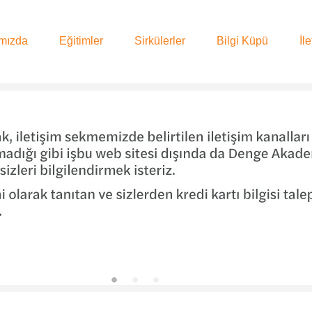
mızda
Eğitimler
Sirkülerler
Bilgi Küpü
İl