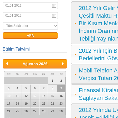
2012 Yılı Gelir 
Çeşitli Maktu H
Bir Kısım Menk
İndirim Oranını
Tebliği Yayınla
Eğitim Takvimi
2012 Yılı İçin 
Bedellerini Gös
Ağustos 2026
Mobil Telefon A
pzt
sa
çrş
prş
cu
cts
pz
Vergisi Tutarı 2
1
2
3
4
5
6
7
8
9
Finansal Kiral
10
11
12
13
14
15
16
Sağlayan Bakan
17
18
19
20
21
22
23
2012 Yılında Uy
24
25
26
27
28
29
30
Tespit Edildiği